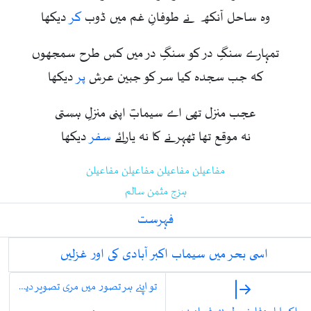
وہ ساحل آنکھ نے طوفانِ غم میں ڈوب
کر
دیکھا
تمہارے سنگِ در کو سنگِ در میں کس طرح سمجھوں
کہ جب سجدہ کیا سر کو جبین عرش
پر
دیکھا
عجب منزل تھی اے سیمابؔ اپنی منزلِ ہستی
نہ موقع تھا ٹھہرنے کا نہ یارائے
سفر
دیکھا
مفاعیلن مفاعیلن مفاعیلن مفاعیلن
ہزج مثمن سالم
فہرست
اسی بحر میں سیماب اکبر آبادی کی اور غزلیں
تو اپنے ہر تصور میں مری تصویر دیکھیں گے