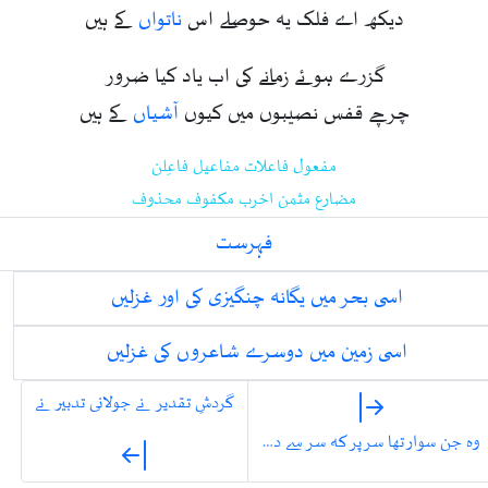
دیکھ اے فلک یہ حوصلے اس
ناتواں
کے ہیں
گزرے ہوئے زمانے کی اب یاد کیا ضرور
چرچے قفس نصیبوں میں کیوں
آشیاں
کے ہیں
مفعول فاعلات مفاعیل فاعِلن
مضارع مثمن اخرب مکفوف محذوف
فہرست
اسی بحر میں یگانہ چنگیزی کی اور غزلیں
اسی زمین میں دوسرے شاعروں کی غزلیں
گردشِ تقدیر نے جولانی تدبیر نے
وہ جن سوار تھا سر پر کہ سر سے در گزرے