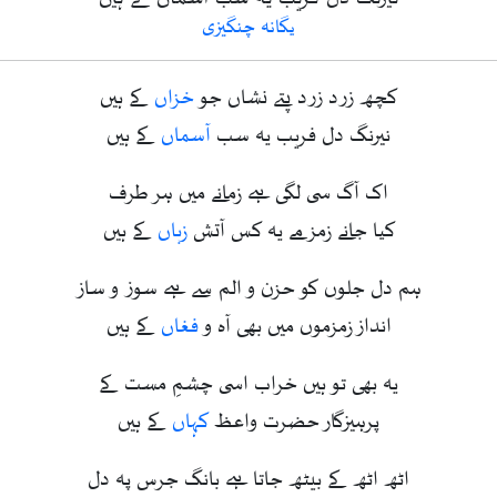
یگانہ چنگیزی
کچھ زرد زرد پتے نشاں جو
خزاں
کے ہیں
نیرنگ دل فریب یہ سب
آسماں
کے ہیں
اک آگ سی لگی ہے زمانے میں ہر طرف
کیا جانے زمزمے یہ کس آتش‌
زباں
کے ہیں
ہم دل جلوں کو حزن و الم سے ہے سوز و ساز
انداز زمزموں میں بھی آہ و
فغاں
کے ہیں
یہ بھی تو ہیں خراب اسی چشمِ مست کے
پرہیزگار حضرت‌ واعظ
کہاں
کے ہیں
اٹھ اٹھ کے بیٹھ جاتا ہے بانگ جرس پہ دل