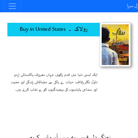
ل سرا
رولاک ۔ Buy in United States
ایک ایسی دنیا میں قدم رکھیں جہاں معروف پاکستانی اردو
ناول نگار رفاقت حیات بے باکی سے مضافاتی زندگی اور محبت
اور سماجی پابندیوں کی پیچیدگیوں کو بے نقاب کرتے ہیں۔
نیرنگ دل فریب یہ سب آسماں کے ہیں