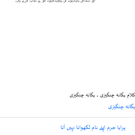
اور سماجی پابندیوں کی پیچیدگیوں کو بے نقاب کرتے ہیں۔
کلامِ یگانہ چنگیزی ۔ یگانہ چنگیزی
یگانہ چنگیزی
پرایا جرم اپنے نام لکھوانا نہیں آتا