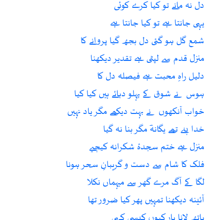
دل نہ مانے تو کیا کرے کوئی
یہی جانتا ہے تو کیا جانتا ہے
شمع گل ہو گئی دل بجھ گیا پروانے کا
منزل قدم سے لپٹی ہے تقدیر دیکھنا
دلیل راہِ محبت ہے فیصلہ دل کا
ہوس نے شوق کے پہلو دبائے ہیں کیا کیا
خواب آنکھوں نے بہت دیکھے مگر یاد نہیں
خدا بنے تھے یگانہؔ مگر بنا نہ گیا
منزل ہے ختم سجدۂ شکرانہ کیجیے
فلک کا شام سے دست و گریبانِ سحر ہونا
لگا کے آگ مرے گھر سے میہماں نکلا
آئینہ دیکھنا تمہیں پھر کیا ضرور تھا
ہاتھ لانا یار کیوں کیسی کہی