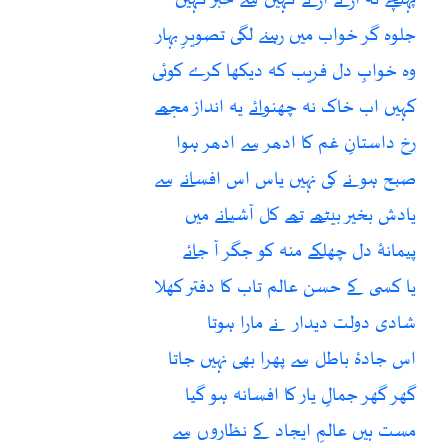
جلوہ گر خواب میں رہنے لگی تصویرِ بہار
وہ خوابِ دل فریب کہ دیکھا کرے کوئی
کہیں اب خاک نہ چھنوائے یہ انداز مجھے
رخ داستانِ غم کا ادھر سے ادھر ہوا
صبح ہونے کی نہیں یاس اس افسانے سے
یادش بخیر بیٹھے تھے کل آشیانے میں
پیمانۂ دل چھلکے منہ کو جگر آ جائے
یا کسی کے حسن عالم تاب کا دفتر کھلا
شادی دولت دیدار نے مارا ہوتا
اس جادۂ باطل سے پھرا بھی نہیں جاتا
گھر گھر جمالِ یار کا افسانہ ہو گیا
مست ہیں عالمِ ایجاد کے نظاروں سے