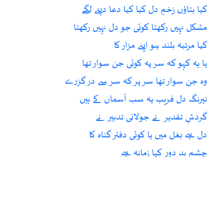
کیا بتاؤں زخمِ دل کیا کیا دعا دینے لگے
مشکل نہیں رکھتا کوئی جو دل نہیں رکھتا
کیا مرتبہ بلند ہو اپنے مزار کا
یا یہ کہو کہ سر پہ کوئی جن سوار تھا
وہ جن سوار تھا سر پر کہ سر سے در گزرے
نیرنگ دل فریب یہ سب آسماں کے ہیں
گردشِ تقدیر نے جولانی تدبیر نے
دل ہے بغل میں یا کوئی دفتر گناہ کا
چشمِ بد دور کیا زمانہ ہے
اب کہاں وحشیوں کو جیب و گریباں کی خبر
کھٹک رہا تھا جو دل میں وہ خار باقی ہے
دور کی بات دھیان میں آئی