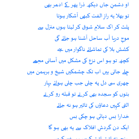
او دشمنِ جاں دیکھ ذرا پھر کے ادھر بھی
تو بھلا یہ رازِ الفت کبھی آشکار ہوتا
پلٹ کر اک سلامِ شوق کر لیتا ہوں منزل سے
موجِ دریا آب ساحل آشنا ہو جائے گی
کشش بلا کی تماشائے ناگوار میں ہے
کچھ تو ہو اس نزع کی مشکل میں آسانی مجھے
چلے جاتی ہیں اب تک چشمکیں شیخ و برہمن میں
چھری سی دل پہ چلی جب چلی ہوائے بہار
بتوں کو سجدہ بھی کرتے تو قبلہ رو کرتے
الٹی کہیں دعاؤں کی تاثیر ہو نہ جائے
خدارا بس دہائی ہو چکی بس
ایک دن گردشِ افلاک سے یہ بھی ہو گا
پہنچے نہ اڑتے اڑتے کہیں سے خبر کہیں