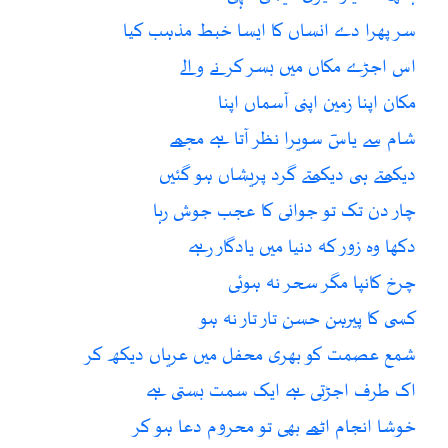
سر پھرا دے انساں کا ایسا خبط مذہب کیا
اس اجڑے مکاں میں بسر کرنے والے
مکان اپنا زمین اپنی آسماں اپنا
شام سے یاسؔ سویرا نظر آتا ہے مجھے
دیکھتے ہی دیکھتے گرد پریشاں ہو گئیں
چار دن تک تو جوانی کا عجب جوش رہا
دکھا وہ زور کہ دنیا میں یادگار رہے
چرخ کانپا مگر سحر نہ ہوئی
کسی کا پیرہن حسن تار تار نہ ہو
شمع عصمت کو بھری محفل میں عریاں دیکھ کر
اک طرف اجڑتی ہے ایک سمت بستی ہے
خوشا انجام اٹھے بھی تو محروم دعا ہو کر